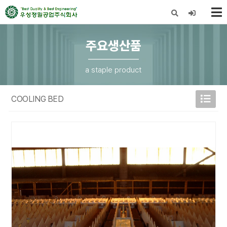
X
주요생산품
a staple product
COOLING BED